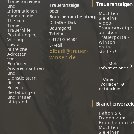
Traueranzeigen
Traueranzeigen
Traueranzeige
und
Informationen
oder
Möchten
rund um die
Branchenbucheintrag:
Sie eine
Themen:
DiBaDi – Dirk
Video-
Trauer,
Traueranzeige
Baumgartl
Trauerhilfe,
auf dem
Telefon:
Bestattungen,
Trauerportal-
04171-304504
Vorsorge
Winsen
sowie
E-Mail:
online
hilfreiche
dibadi@trauer-
stellen?
Adressen
winsen.de
von
Behörden,
Mehr
Informationen
Ansprechpartnern
und
Dienstleistern,
Video-
die im
Vorlagen
Bereich
entdecken
Bestattungen
und Trauer
tätig sind.
Branchenverzei
Haben Sie
Fragen zum
Branchenbuch
Möchten
Sie einen