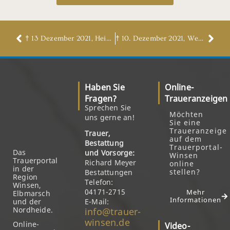
† 13 Dezember 2021, Heinz Stein
† 10. Dezember 2021, Werner Bockelmann
Haben Sie
Online-
Fragen?
Traueranzeigen
Sprechen Sie
Möchten
uns gerne an!
Sie eine
Traueranzeige
Trauer,
auf dem
Bestattung
Trauerportal-
Das
und Vorsorge:
Winsen
Trauerportal
Richard Meyer
online
in der
stellen?
Bestattungen
Region
Telefon:
Winsen,
04171-2715
Mehr
Elbmarsch
Informationen
und der
E-Mail:
Nordheide.
info@trauer-
winsen.de
Online-
Video-