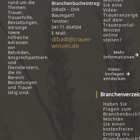
rund um die
Branchenbucheintrag:
Sie eine
Themen:
DiBaDi – Dirk
Video-
Trauer,
Traueranzeige
Baumgartl
Trauerhilfe,
auf dem
Telefon:
Bestattungen,
Trauerportal-
04171-304504
Vorsorge
Winsen
sowie
E-Mail:
online
hilfreiche
dibadi@trauer-
stellen?
Adressen
winsen.de
von
Behörden,
Mehr
Informationen
Ansprechpartnern
und
Dienstleistern,
Video-
die im
Vorlagen
Bereich
entdecken
Bestattungen
und Trauer
tätig sind.
Branchenverzei
Haben Sie
Fragen zum
Branchenbuch
Möchten
Sie einen
kostenfreien
Eintrag ins
Branchenbuch