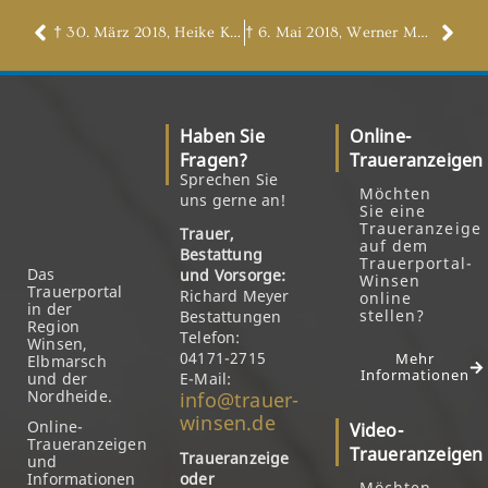
† 30. März 2018, Heike Ketzer
† 6. Mai 2018, Werner Meyer
Haben Sie
Online-
Fragen?
Traueranzeigen
Sprechen Sie
Möchten
uns gerne an!
Sie eine
Traueranzeige
Trauer,
auf dem
Bestattung
Trauerportal-
Das
und Vorsorge:
Winsen
Trauerportal
Richard Meyer
online
in der
stellen?
Bestattungen
Region
Telefon:
Winsen,
04171-2715
Mehr
Elbmarsch
Informationen
und der
E-Mail:
Nordheide.
info@trauer-
winsen.de
Online-
Video-
Traueranzeigen
Traueranzeigen
Traueranzeige
und
Informationen
oder
Möchten