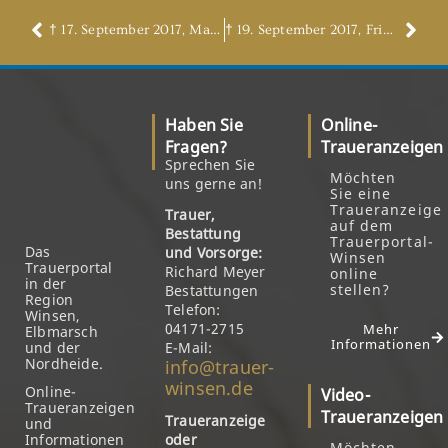
† 17. September 2017, Manfred Pettelkau
† 19. September 2017, Friedrich Maack
Haben Sie
Online-
Fragen?
Traueranzeigen
Sprechen Sie
Möchten
uns gerne an!
Sie eine
Traueranzeige
Trauer,
auf dem
Bestattung
Trauerportal-
Das
und Vorsorge:
Winsen
Trauerportal
Richard Meyer
online
in der
stellen?
Bestattungen
Region
Telefon:
Winsen,
04171-2715
Mehr
Elbmarsch
Informationen
und der
E-Mail:
Nordheide.
info@trauer-
winsen.de
Online-
Video-
Traueranzeigen
Traueranzeigen
Traueranzeige
und
Informationen
oder
Möchten