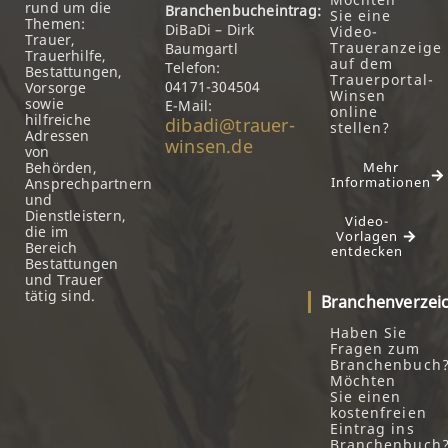
rund um die
Branchenbucheintrag:
Sie eine
Themen:
DiBaDi – Dirk
Video-
Trauer,
Traueranzeige
Baumgartl
Trauerhilfe,
auf dem
Telefon:
Bestattungen,
Trauerportal-
04171-304504
Vorsorge
Winsen
sowie
E-Mail:
online
hilfreiche
dibadi@trauer-
stellen?
Adressen
winsen.de
von
Behörden,
Mehr
Informationen
Ansprechpartnern
und
Dienstleistern,
Video-
die im
Vorlagen
Bereich
entdecken
Bestattungen
und Trauer
tätig sind.
Branchenverzei
Haben Sie
Fragen zum
Branchenbuch
Möchten
Sie einen
kostenfreien
Eintrag ins
Branchenbuch