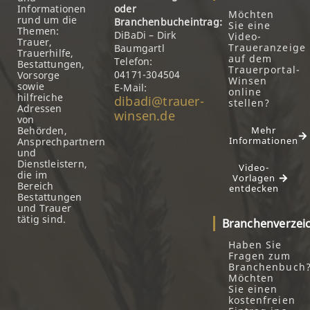
Informationen
oder
Möchten
rund um die
Branchenbucheintrag:
Sie eine
Themen:
DiBaDi – Dirk
Video-
Trauer,
Traueranzeige
Baumgartl
Trauerhilfe,
auf dem
Telefon:
Bestattungen,
Trauerportal-
04171-304504
Vorsorge
Winsen
sowie
E-Mail:
online
hilfreiche
dibadi@trauer-
stellen?
Adressen
winsen.de
von
Behörden,
Mehr
Informationen
Ansprechpartnern
und
Dienstleistern,
Video-
die im
Vorlagen
Bereich
entdecken
Bestattungen
und Trauer
tätig sind.
Branchenverzei
Haben Sie
Fragen zum
Branchenbuch
Möchten
Sie einen
kostenfreien