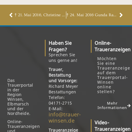
† 21. Mai 2016, Christine Wollermann, geb. Wilcke
† 24. Mai 2016 Gunda Rademacher, geb. Band
Haben Sie
Online-
Fragen?
Traueranzeigen
Sprechen Sie
Möchten
uns gerne an!
Sie eine
Traueranzeige
Trauer,
auf dem
Bestattung
Trauerportal-
Das
und Vorsorge:
Winsen
Trauerportal
Richard Meyer
online
in der
stellen?
Bestattungen
Region
Telefon:
Winsen,
04171-2715
Mehr
Elbmarsch
Informationen
und der
E-Mail:
Nordheide.
info@trauer-
winsen.de
Online-
Video-
Traueranzeigen
Traueranzeigen
Traueranzeige
und