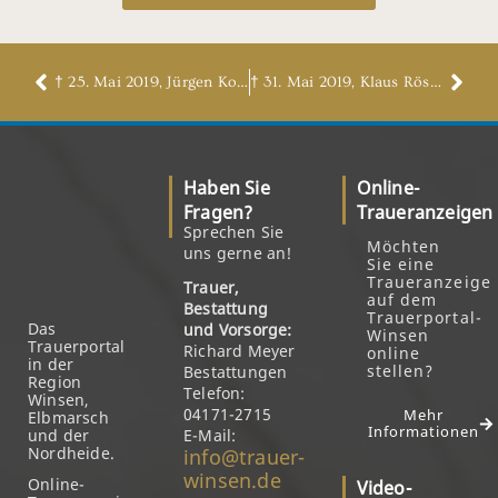
† 25. Mai 2019, Jürgen Koch
† 31. Mai 2019, Klaus Rössner
Haben Sie
Online-
Fragen?
Traueranzeigen
Sprechen Sie
Möchten
uns gerne an!
Sie eine
Traueranzeige
Trauer,
auf dem
Bestattung
Trauerportal-
Das
und Vorsorge:
Winsen
Trauerportal
Richard Meyer
online
in der
stellen?
Bestattungen
Region
Telefon:
Winsen,
04171-2715
Mehr
Elbmarsch
Informationen
und der
E-Mail:
Nordheide.
info@trauer-
winsen.de
Online-
Video-