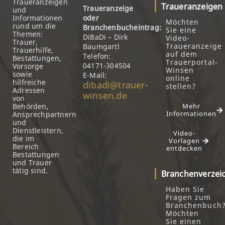
Traueranzeigen
Traueranzeigen
Traueranzeige
und
Informationen
oder
Möchten
rund um die
Branchenbucheintrag:
Sie eine
Themen:
DiBaDi – Dirk
Video-
Trauer,
Traueranzeige
Baumgartl
Trauerhilfe,
auf dem
Telefon:
Bestattungen,
Trauerportal-
04171-304504
Vorsorge
Winsen
sowie
E-Mail:
online
hilfreiche
dibadi@trauer-
stellen?
Adressen
winsen.de
von
Behörden,
Mehr
Informationen
Ansprechpartnern
und
Dienstleistern,
Video-
die im
Vorlagen
Bereich
entdecken
Bestattungen
und Trauer
tätig sind.
Branchenverzei
Haben Sie
Fragen zum
Branchenbuch
Möchten
Sie einen