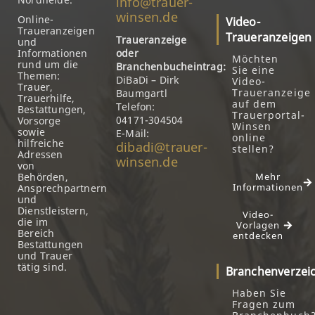
info@trauer-
winsen.de
Online-
Video-
Traueranzeigen
Traueranzeigen
Traueranzeige
und
Informationen
oder
Möchten
rund um die
Branchenbucheintrag:
Sie eine
Themen:
DiBaDi – Dirk
Video-
Trauer,
Traueranzeige
Baumgartl
Trauerhilfe,
auf dem
Telefon:
Bestattungen,
Trauerportal-
04171-304504
Vorsorge
Winsen
sowie
E-Mail:
online
hilfreiche
dibadi@trauer-
stellen?
Adressen
winsen.de
von
Behörden,
Mehr
Informationen
Ansprechpartnern
und
Dienstleistern,
Video-
die im
Vorlagen
Bereich
entdecken
Bestattungen
und Trauer
tätig sind.
Branchenverzei
Haben Sie
Fragen zum