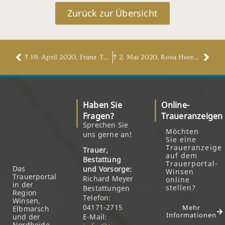
Zurück zur Übersicht
† 19. April 2020, Franz Twesten
† 2. Mai 2020, Rosa Heerens, geb. Bünning
Haben Sie
Online-
Fragen?
Traueranzeigen
Sprechen Sie
Möchten
uns gerne an!
Sie eine
Traueranzeige
Trauer,
auf dem
Bestattung
Trauerportal-
Das
und Vorsorge:
Winsen
Trauerportal
Richard Meyer
online
in der
stellen?
Bestattungen
Region
Telefon:
Winsen,
04171-2715
Mehr
Elbmarsch
Informationen
und der
E-Mail:
Nordheide.