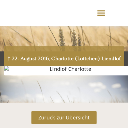
† 22. August 2016, Charlotte (Lottchen) Liendlof
Zurück zur Übersicht