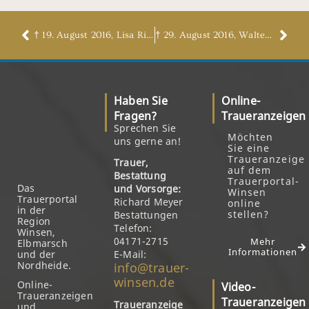
† 19. August 2016, Lisa Richers, geb. Müller
† 29. August 2016, Walter Harleß
Haben Sie
Online-
Fragen?
Traueranzeigen
Sprechen Sie
Möchten
uns gerne an!
Sie eine
Traueranzeige
Trauer,
auf dem
Bestattung
Trauerportal-
Das
und Vorsorge:
Winsen
Trauerportal
Richard Meyer
online
in der
stellen?
Bestattungen
Region
Telefon:
Winsen,
04171-2715
Mehr
Elbmarsch
Informationen
und der
E-Mail:
Nordheide.
info@trauer-
winsen.de
Online-
Video-
Traueranzeigen
Traueranzeigen
Traueranzeige
und