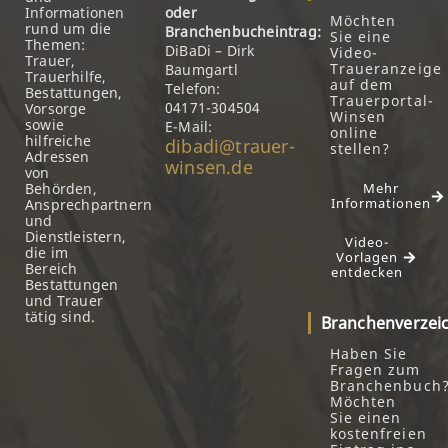
Informationen
oder
Möchten
rund um die
Branchenbucheintrag:
Sie eine
Themen:
DiBaDi – Dirk
Video-
Trauer,
Traueranzeige
Baumgartl
Trauerhilfe,
auf dem
Telefon:
Bestattungen,
Trauerportal-
04171-304504
Vorsorge
Winsen
sowie
E-Mail:
online
hilfreiche
dibadi@trauer-
stellen?
Adressen
winsen.de
von
Behörden,
Mehr
Informationen
Ansprechpartnern
und
Dienstleistern,
Video-
die im
Vorlagen
Bereich
entdecken
Bestattungen
und Trauer
tätig sind.
Branchenverzei
Haben Sie
Fragen zum
Branchenbuch
Möchten
Sie einen
kostenfreien