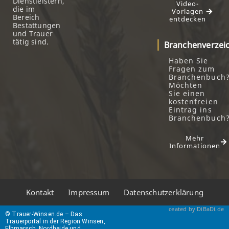
Dienstleistern,
Video-
die im
Vorlagen
Bereich
entdecken
Bestattungen
und Trauer
tätig sind.
Branchenverzei
Haben Sie
Fragen zum
Branchenbuch
Möchten
Sie einen
kostenfreien
Eintrag ins
Branchenbuch
Mehr
Informationen
Kontakt
Impressum
Datenschutzerklärung
ceated by DiBaDi.de
© Trauer-Winsen.de – Das
Trauerportal in der Region Winsen,
Elbmarsch, Nordheide und