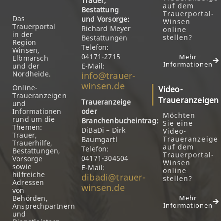
Trauer,
auf dem
Bestattung
Trauerportal-
Das
und Vorsorge:
Winsen
Trauerportal
Richard Meyer
online
in der
stellen?
Bestattungen
Region
Telefon:
Winsen,
04171-2715
Mehr
Elbmarsch
Informationen
und der
E-Mail:
Nordheide.
info@trauer-
winsen.de
Online-
Video-
Traueranzeigen
Traueranzeigen
Traueranzeige
und
Informationen
oder
Möchten
rund um die
Branchenbucheintrag:
Sie eine
Themen:
DiBaDi – Dirk
Video-
Trauer,
Traueranzeige
Baumgartl
Trauerhilfe,
auf dem
Telefon:
Bestattungen,
Trauerportal-
04171-304504
Vorsorge
Winsen
sowie
E-Mail:
online
hilfreiche
dibadi@trauer-
stellen?
Adressen
winsen.de
von
Behörden,
Mehr
Informationen
Ansprechpartnern
und