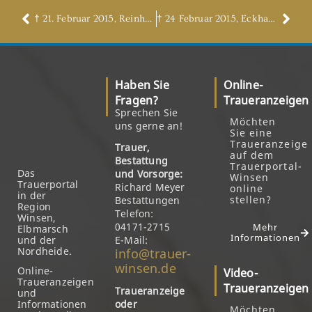
† 21. Februar 2015, Reinhard Hansen
† 24 Februar 2015, Eckhard Lenk
Haben Sie
Online-
Fragen?
Traueranzeigen
Sprechen Sie
Möchten
uns gerne an!
Sie eine
Traueranzeige
Trauer,
auf dem
Bestattung
Trauerportal-
Das
und Vorsorge:
Winsen
Trauerportal
Richard Meyer
online
in der
stellen?
Bestattungen
Region
Telefon:
Winsen,
04171-2715
Mehr
Elbmarsch
Informationen
und der
E-Mail:
Nordheide.
info@trauer-
winsen.de
Online-
Video-
Traueranzeigen
Traueranzeigen
Traueranzeige
und
Informationen
oder
Möchten