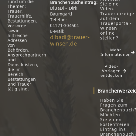
rund um die
Branchenbucheintrag:
Sie eine
Themen:
DiBaDi – Dirk
Video-
Trauer,
Traueranzeige
Baumgartl
Trauerhilfe,
auf dem
Telefon:
Bestattungen,
Trauerportal-
04171-304504
Vorsorge
Winsen
sowie
E-Mail:
online
hilfreiche
dibadi@trauer-
stellen?
Adressen
winsen.de
von
Behörden,
Mehr
Informationen
Ansprechpartnern
und
Dienstleistern,
Video-
die im
Vorlagen
Bereich
entdecken
Bestattungen
und Trauer
tätig sind.
Branchenverzei
Haben Sie
Fragen zum
Branchenbuch
Möchten
Sie einen
kostenfreien
Eintrag ins
Branchenbuch