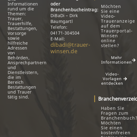
Informationen
oder
Möchten
rund um die
Branchenbucheintrag:
Sie eine
Themen:
DiBaDi – Dirk
Video-
Trauer,
Traueranzeige
Baumgartl
Trauerhilfe,
auf dem
Telefon:
Bestattungen,
Trauerportal-
04171-304504
Vorsorge
Winsen
sowie
E-Mail:
online
hilfreiche
dibadi@trauer-
stellen?
Adressen
winsen.de
von
Behörden,
Mehr
Informationen
Ansprechpartnern
und
Dienstleistern,
Video-
die im
Vorlagen
Bereich
entdecken
Bestattungen
und Trauer
tätig sind.
Branchenverzei
Haben Sie
Fragen zum
Branchenbuch
Möchten
Sie einen
kostenfreien