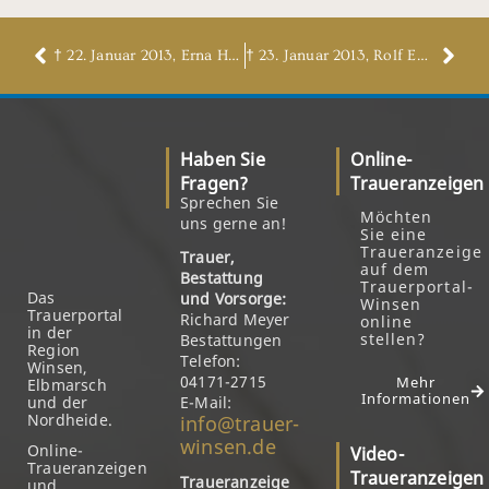
† 22. Januar 2013, Erna Holtz, geb. Staatz
† 23. Januar 2013, Rolf Engel
Haben Sie
Online-
Fragen?
Traueranzeigen
Sprechen Sie
Möchten
uns gerne an!
Sie eine
Traueranzeige
Trauer,
auf dem
Bestattung
Trauerportal-
Das
und Vorsorge:
Winsen
Trauerportal
Richard Meyer
online
in der
stellen?
Bestattungen
Region
Telefon:
Winsen,
04171-2715
Mehr
Elbmarsch
Informationen
und der
E-Mail:
Nordheide.
info@trauer-
winsen.de
Online-
Video-
Traueranzeigen
Traueranzeigen
Traueranzeige
und