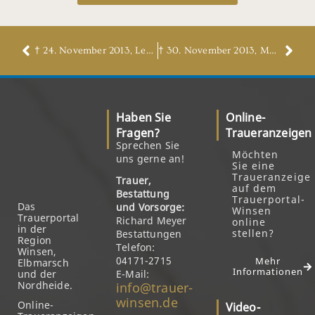
† 24. November 2013, Lenchen Carstensen, geb. Rathkau
† 30. November 2013, Martin Klüssendorff
Haben Sie
Online-
Fragen?
Traueranzeigen
Sprechen Sie
Möchten
uns gerne an!
Sie eine
Traueranzeige
Trauer,
auf dem
Bestattung
Trauerportal-
Das
und Vorsorge:
Winsen
Trauerportal
Richard Meyer
online
in der
stellen?
Bestattungen
Region
Telefon:
Winsen,
04171-2715
Mehr
Elbmarsch
Informationen
und der
E-Mail:
Nordheide.
info@trauer-
winsen.de
Online-
Video-