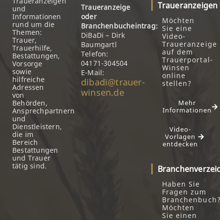
Traueranzeigen
Traueranzeigen
Traueranzeige
und
Informationen
oder
Möchten
rund um die
Branchenbucheintrag:
Sie eine
Themen:
DiBaDi – Dirk
Video-
Trauer,
Traueranzeige
Baumgartl
Trauerhilfe,
auf dem
Telefon:
Bestattungen,
Trauerportal-
04171-304504
Vorsorge
Winsen
sowie
E-Mail:
online
hilfreiche
dibadi@trauer-
stellen?
Adressen
winsen.de
von
Behörden,
Mehr
Informationen
Ansprechpartnern
und
Dienstleistern,
Video-
die im
Vorlagen
Bereich
entdecken
Bestattungen
und Trauer
tätig sind.
Branchenverzei
Haben Sie
Fragen zum
Branchenbuch
Möchten
Sie einen