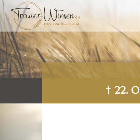
† 22. O