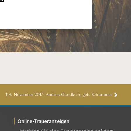
† 4. November 2013, Andrea Gundlach, geb. Schammer
Online-Traueranzeigen
Möchten Sie eine Traueranzeige auf dem