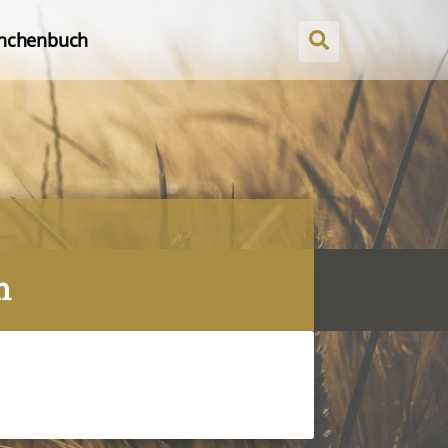
nchenbuch
m