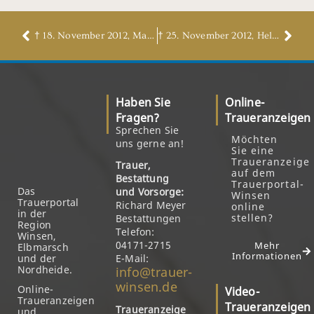
† 18. November 2012, Magda Wille, geb. Matthies
† 25. November 2012, Helene Raschke, geb. Raffeck
Haben Sie
Online-
Fragen?
Traueranzeigen
Sprechen Sie
Möchten
uns gerne an!
Sie eine
Traueranzeige
Trauer,
auf dem
Bestattung
Trauerportal-
Das
und Vorsorge:
Winsen
Trauerportal
Richard Meyer
online
in der
stellen?
Bestattungen
Region
Telefon:
Winsen,
04171-2715
Mehr
Elbmarsch
Informationen
und der
E-Mail:
Nordheide.
info@trauer-
winsen.de
Online-
Video-
Traueranzeigen
Traueranzeigen
Traueranzeige
und