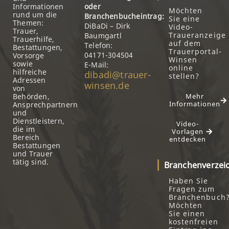
Informationen
oder
Möchten
rund um die
Branchenbucheintrag:
Sie eine
Themen:
DiBaDi – Dirk
Video-
Trauer,
Traueranzeige
Baumgartl
Trauerhilfe,
auf dem
Telefon:
Bestattungen,
Trauerportal-
04171-304504
Vorsorge
Winsen
sowie
E-Mail:
online
hilfreiche
dibadi@trauer-
stellen?
Adressen
winsen.de
von
Behörden,
Mehr
Informationen
Ansprechpartnern
und
Dienstleistern,
Video-
die im
Vorlagen
Bereich
entdecken
Bestattungen
und Trauer
tätig sind.
Branchenverzei
Haben Sie
Fragen zum
Branchenbuch
Möchten
Sie einen
kostenfreien