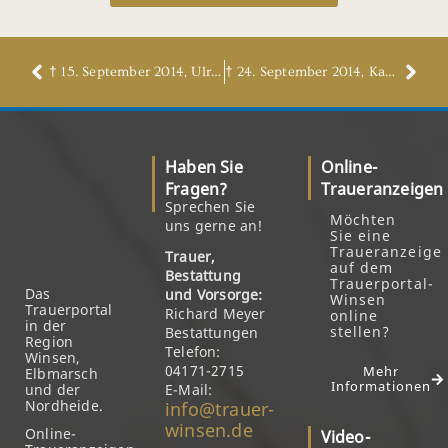
† 15. September 2014, Ulrike Will, geb. Nieber
† 24. September 2014, Karl Blecken
Haben Sie
Online-
Fragen?
Traueranzeigen
Sprechen Sie
Möchten
uns gerne an!
Sie eine
Traueranzeige
Trauer,
auf dem
Bestattung
Trauerportal-
Das
und Vorsorge:
Winsen
Trauerportal
Richard Meyer
online
in der
stellen?
Bestattungen
Region
Telefon:
Winsen,
04171-2715
Mehr
Elbmarsch
Informationen
und der
E-Mail:
Nordheide.
info@trauer-
winsen.de
Online-
Video-