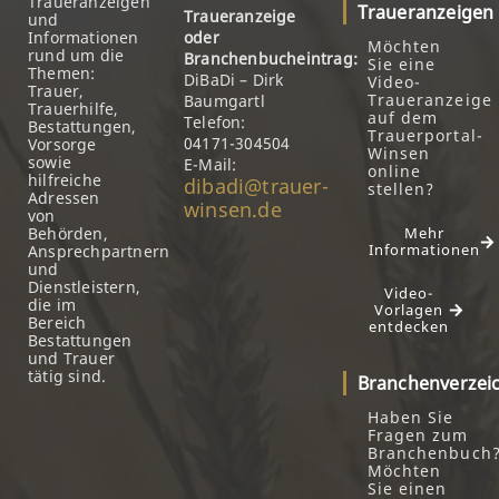
Traueranzeigen
Traueranzeigen
Traueranzeige
und
Informationen
oder
Möchten
rund um die
Branchenbucheintrag:
Sie eine
Themen:
DiBaDi – Dirk
Video-
Trauer,
Traueranzeige
Baumgartl
Trauerhilfe,
auf dem
Telefon:
Bestattungen,
Trauerportal-
04171-304504
Vorsorge
Winsen
sowie
E-Mail:
online
hilfreiche
dibadi@trauer-
stellen?
Adressen
winsen.de
von
Behörden,
Mehr
Informationen
Ansprechpartnern
und
Dienstleistern,
Video-
die im
Vorlagen
Bereich
entdecken
Bestattungen
und Trauer
tätig sind.
Branchenverzei
Haben Sie
Fragen zum
Branchenbuch
Möchten
Sie einen