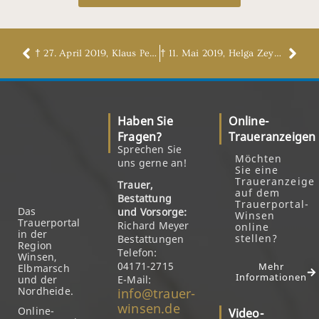
† 27. April 2019, Klaus Peter Stoef
† 11. Mai 2019, Helga Zeyn, geb. Maack
Haben Sie
Online-
Fragen?
Traueranzeigen
Sprechen Sie
Möchten
uns gerne an!
Sie eine
Traueranzeige
Trauer,
auf dem
Bestattung
Trauerportal-
Das
und Vorsorge:
Winsen
Trauerportal
Richard Meyer
online
in der
stellen?
Bestattungen
Region
Telefon:
Winsen,
04171-2715
Mehr
Elbmarsch
Informationen
und der
E-Mail:
Nordheide.
info@trauer-
winsen.de
Online-
Video-