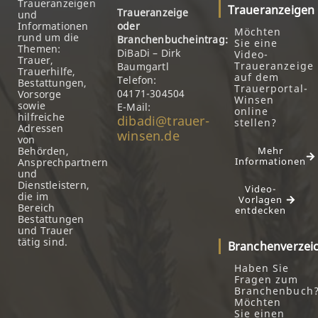
Traueranzeigen
Traueranzeigen
Traueranzeige
und
Informationen
oder
Möchten
rund um die
Branchenbucheintrag:
Sie eine
Themen:
DiBaDi – Dirk
Video-
Trauer,
Traueranzeige
Baumgartl
Trauerhilfe,
auf dem
Telefon:
Bestattungen,
Trauerportal-
04171-304504
Vorsorge
Winsen
sowie
E-Mail:
online
hilfreiche
dibadi@trauer-
stellen?
Adressen
winsen.de
von
Behörden,
Mehr
Informationen
Ansprechpartnern
und
Dienstleistern,
Video-
die im
Vorlagen
Bereich
entdecken
Bestattungen
und Trauer
tätig sind.
Branchenverzei
Haben Sie
Fragen zum
Branchenbuch
Möchten
Sie einen