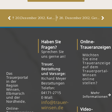
† 20.Dezember 2012, Katrin Heerens, geb. Baum
† 26. Dezember 2012, Gertrud Löffler, geb. Pietsch
Haben Sie
Online-
Fragen?
Traueranzeigen
Sprechen Sie
Möchten
uns gerne an!
Sie eine
Traueranzeige
Trauer,
auf dem
Bestattung
Trauerportal-
Das
und Vorsorge:
Winsen
Trauerportal
Richard Meyer
online
in der
stellen?
Bestattungen
Region
Telefon:
Winsen,
04171-2715
Mehr
Elbmarsch
Informationen
und der
E-Mail:
Nordheide.
info@trauer-
winsen.de
Online-
Video-