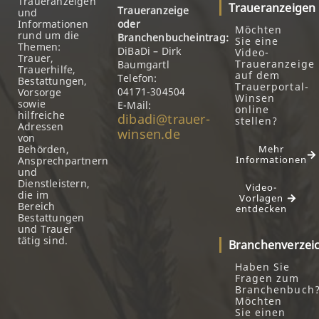
Traueranzeigen
Traueranzeigen
Traueranzeige
und
Informationen
oder
Möchten
rund um die
Branchenbucheintrag:
Sie eine
Themen:
DiBaDi – Dirk
Video-
Trauer,
Traueranzeige
Baumgartl
Trauerhilfe,
auf dem
Telefon:
Bestattungen,
Trauerportal-
04171-304504
Vorsorge
Winsen
sowie
E-Mail:
online
hilfreiche
dibadi@trauer-
stellen?
Adressen
winsen.de
von
Behörden,
Mehr
Informationen
Ansprechpartnern
und
Dienstleistern,
Video-
die im
Vorlagen
Bereich
entdecken
Bestattungen
und Trauer
tätig sind.
Branchenverzei
Haben Sie
Fragen zum
Branchenbuch
Möchten
Sie einen