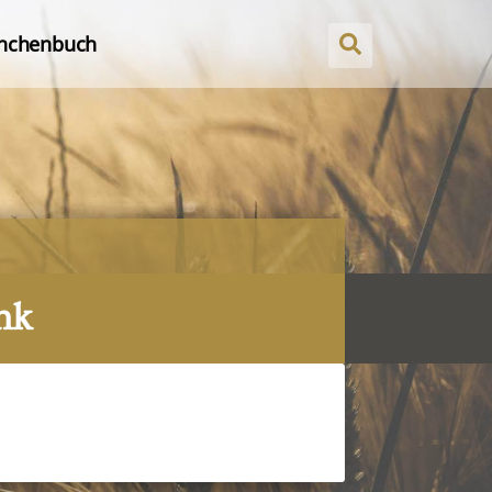
nchenbuch
nk