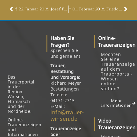
† 22. Januar 2018, Josef Franke
† 01. Februar 2018, Friedo Karstens
Haben Sie
Online-
Fragen?
Traueranzeigen
Sprechen Sie
Möchten
uns gerne an!
Sie eine
Traueranzeige
Trauer,
auf dem
Bestattung
Trauerportal-
Das
und Vorsorge:
Winsen
Trauerportal
Richard Meyer
online
in der
stellen?
Bestattungen
Region
Telefon:
Winsen,
04171-2715
Mehr
Elbmarsch
Informationen
und der
E-Mail:
Nordheide.
info@trauer-
winsen.de
Online-
Video-
Traueranzeigen
Traueranzeigen
Traueranzeige
und
Informationen
oder
Möchten