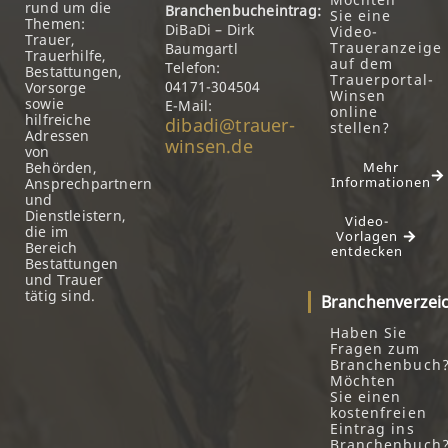
rund um die
Branchenbucheintrag:
Sie eine
Themen:
DiBaDi – Dirk
Video-
Trauer,
Traueranzeige
Baumgartl
Trauerhilfe,
auf dem
Telefon:
Bestattungen,
Trauerportal-
04171-304504
Vorsorge
Winsen
sowie
E-Mail:
online
hilfreiche
dibadi@trauer-
stellen?
Adressen
winsen.de
von
Behörden,
Mehr
Informationen
Ansprechpartnern
und
Dienstleistern,
Video-
die im
Vorlagen
Bereich
entdecken
Bestattungen
und Trauer
tätig sind.
Branchenverzei
Haben Sie
Fragen zum
Branchenbuch
Möchten
Sie einen
kostenfreien
Eintrag ins
Branchenbuch