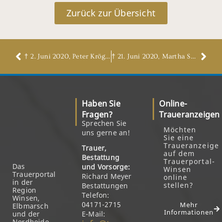
Zurück zur Übersicht
† 2. Juni 2020, Peter Kröger
† 21. Juni 2020, Martha Schnabel, geb. Rosenberger
Haben Sie
Online-
Fragen?
Traueranzeigen
Sprechen Sie
Möchten
uns gerne an!
Sie eine
Traueranzeige
Trauer,
auf dem
Bestattung
Trauerportal-
Das
und Vorsorge:
Winsen
Trauerportal
Richard Meyer
online
in der
stellen?
Bestattungen
Region
Telefon:
Winsen,
04171-2715
Mehr
Elbmarsch
Informationen
und der
E-Mail:
Nordheide.