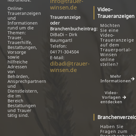
info@trauer-
winsen.de
Online-
Video-
Traueranzeigen
Traueranzeigen
Traueranzeige
und
Informationen
oder
Möchten
rund um die
Branchenbucheintrag:
Sie eine
Themen:
DiBaDi – Dirk
Video-
Trauer,
Traueranzeige
Baumgartl
Trauerhilfe,
auf dem
Telefon:
Bestattungen,
Trauerportal-
04171-304504
Vorsorge
Winsen
sowie
E-Mail:
online
hilfreiche
dibadi@trauer-
stellen?
Adressen
winsen.de
von
Behörden,
Mehr
Informationen
Ansprechpartnern
und
Dienstleistern,
Video-
die im
Vorlagen
Bereich
entdecken
Bestattungen
und Trauer
tätig sind.
Branchenverzei
Haben Sie
Fragen zum