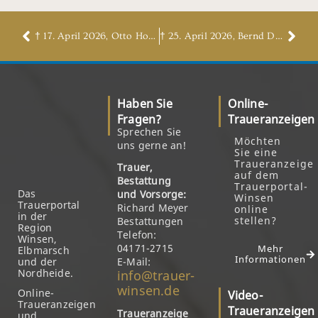
† 17. April 2026, Otto Hobst
† 25. April 2026, Bernd Deetz
Haben Sie
Online-
Fragen?
Traueranzeigen
Sprechen Sie
Möchten
uns gerne an!
Sie eine
Traueranzeige
Trauer,
auf dem
Bestattung
Trauerportal-
Das
und Vorsorge:
Winsen
Trauerportal
Richard Meyer
online
in der
stellen?
Bestattungen
Region
Telefon:
Winsen,
04171-2715
Mehr
Elbmarsch
Informationen
und der
E-Mail:
Nordheide.
info@trauer-
winsen.de
Online-
Video-
Traueranzeigen
Traueranzeigen
Traueranzeige
und