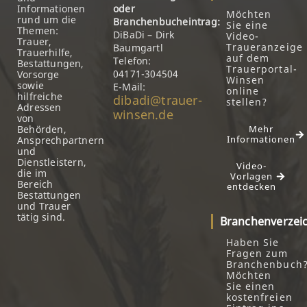
Informationen
oder
Möchten
rund um die
Branchenbucheintrag:
Sie eine
Themen:
DiBaDi – Dirk
Video-
Trauer,
Traueranzeige
Baumgartl
Trauerhilfe,
auf dem
Telefon:
Bestattungen,
Trauerportal-
04171-304504
Vorsorge
Winsen
sowie
E-Mail:
online
hilfreiche
dibadi@trauer-
stellen?
Adressen
winsen.de
von
Behörden,
Mehr
Informationen
Ansprechpartnern
und
Dienstleistern,
Video-
die im
Vorlagen
Bereich
entdecken
Bestattungen
und Trauer
tätig sind.
Branchenverzei
Haben Sie
Fragen zum
Branchenbuch
Möchten
Sie einen
kostenfreien