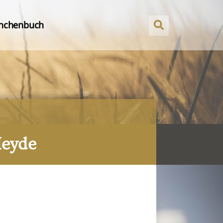
nchenbuch
Heyde