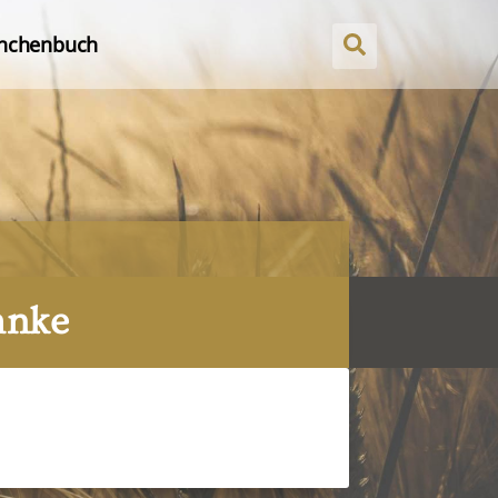
nchenbuch
hnke