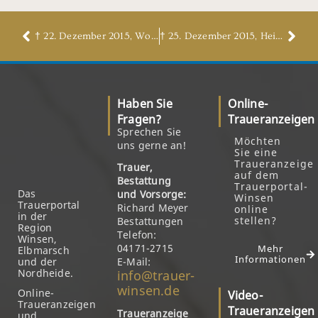
† 22. Dezember 2015, Wolfgang Fichtner
† 25. Dezember 2015, Heinrich Kistenbrügger
Haben Sie
Online-
Fragen?
Traueranzeigen
Sprechen Sie
Möchten
uns gerne an!
Sie eine
Traueranzeige
Trauer,
auf dem
Bestattung
Trauerportal-
Das
und Vorsorge:
Winsen
Trauerportal
Richard Meyer
online
in der
stellen?
Bestattungen
Region
Telefon:
Winsen,
04171-2715
Mehr
Elbmarsch
Informationen
und der
E-Mail:
Nordheide.
info@trauer-
winsen.de
Online-
Video-
Traueranzeigen
Traueranzeigen
Traueranzeige
und