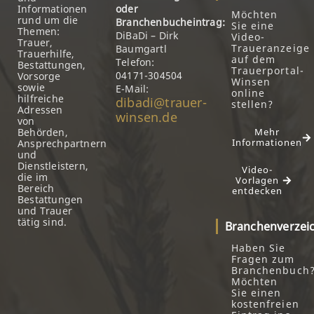
Informationen
oder
Möchten
rund um die
Branchenbucheintrag:
Sie eine
Themen:
DiBaDi – Dirk
Video-
Trauer,
Traueranzeige
Baumgartl
Trauerhilfe,
auf dem
Telefon:
Bestattungen,
Trauerportal-
04171-304504
Vorsorge
Winsen
sowie
E-Mail:
online
hilfreiche
dibadi@trauer-
stellen?
Adressen
winsen.de
von
Behörden,
Mehr
Informationen
Ansprechpartnern
und
Dienstleistern,
Video-
die im
Vorlagen
Bereich
entdecken
Bestattungen
und Trauer
tätig sind.
Branchenverzei
Haben Sie
Fragen zum
Branchenbuch
Möchten
Sie einen
kostenfreien