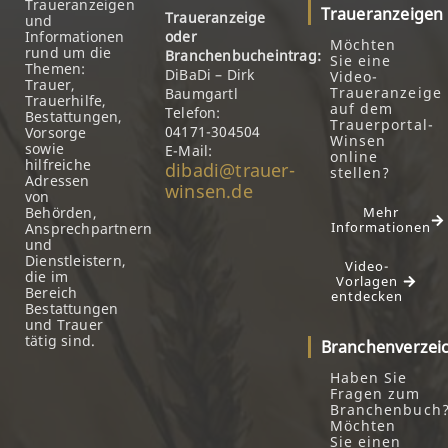
Traueranzeigen
Traueranzeigen
Traueranzeige
und
Informationen
oder
Möchten
rund um die
Branchenbucheintrag:
Sie eine
Themen:
DiBaDi – Dirk
Video-
Trauer,
Traueranzeige
Baumgartl
Trauerhilfe,
auf dem
Telefon:
Bestattungen,
Trauerportal-
04171-304504
Vorsorge
Winsen
sowie
E-Mail:
online
hilfreiche
dibadi@trauer-
stellen?
Adressen
winsen.de
von
Behörden,
Mehr
Informationen
Ansprechpartnern
und
Dienstleistern,
Video-
die im
Vorlagen
Bereich
entdecken
Bestattungen
und Trauer
tätig sind.
Branchenverzei
Haben Sie
Fragen zum
Branchenbuch
Möchten
Sie einen