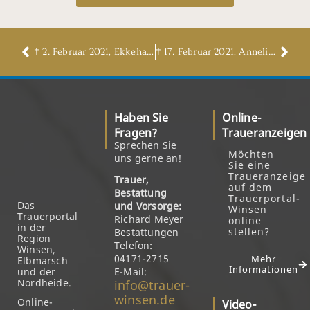
† 2. Februar 2021, Ekkehard Schulze
† 17. Februar 2021, Anneliese Goes, geb. Eckhoff
Haben Sie
Online-
Fragen?
Traueranzeigen
Sprechen Sie
Möchten
uns gerne an!
Sie eine
Traueranzeige
Trauer,
auf dem
Bestattung
Trauerportal-
Das
und Vorsorge:
Winsen
Trauerportal
Richard Meyer
online
in der
stellen?
Bestattungen
Region
Telefon:
Winsen,
04171-2715
Mehr
Elbmarsch
Informationen
und der
E-Mail:
Nordheide.
info@trauer-
winsen.de
Online-
Video-