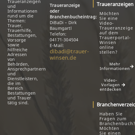
Traueranzeigen
Traueranzeigen
Traueranzeige
und
Informationen
oder
Möchten
rund um die
Branchenbucheintrag:
Sie eine
Themen:
DiBaDi – Dirk
Video-
Trauer,
Traueranzeige
Baumgartl
Trauerhilfe,
auf dem
Telefon:
Bestattungen,
Trauerportal-
04171-304504
Vorsorge
Winsen
sowie
E-Mail:
online
hilfreiche
dibadi@trauer-
stellen?
Adressen
winsen.de
von
Behörden,
Mehr
Informationen
Ansprechpartnern
und
Dienstleistern,
Video-
die im
Vorlagen
Bereich
entdecken
Bestattungen
und Trauer
tätig sind.
Branchenverzei
Haben Sie
Fragen zum
Branchenbuch
Möchten
Sie einen