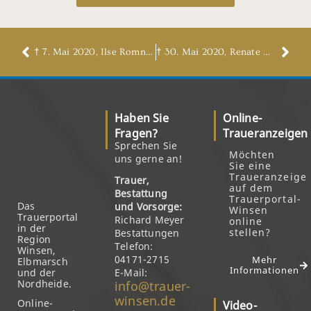
† 7. Mai 2020, Ilse Romnonek, geb. Maack
† 30. Mai 2020, Renate Müller, geb. Hilmer
Haben Sie
Online-
Fragen?
Traueranzeigen
Sprechen Sie
Möchten
uns gerne an!
Sie eine
Traueranzeige
Trauer,
auf dem
Bestattung
Trauerportal-
Das
und Vorsorge:
Winsen
Trauerportal
Richard Meyer
online
in der
stellen?
Bestattungen
Region
Telefon:
Winsen,
04171-2715
Mehr
Elbmarsch
Informationen
und der
E-Mail:
Nordheide.
info@trauer-
winsen.de
Online-
Video-