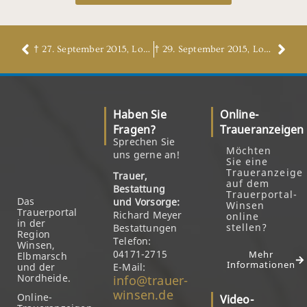
† 27. September 2015, Lotte Buchholz, geb. Kopmann
† 29. September 2015, Lothar Schwarz
Haben Sie
Online-
Fragen?
Traueranzeigen
Sprechen Sie
Möchten
uns gerne an!
Sie eine
Traueranzeige
Trauer,
auf dem
Bestattung
Trauerportal-
Das
und Vorsorge:
Winsen
Trauerportal
Richard Meyer
online
in der
stellen?
Bestattungen
Region
Telefon:
Winsen,
04171-2715
Mehr
Elbmarsch
Informationen
und der
E-Mail:
Nordheide.
info@trauer-
winsen.de
Online-
Video-