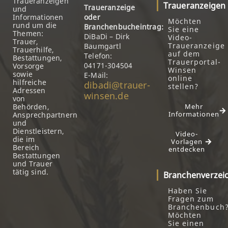
Traueranzeigen
Traueranzeigen
Traueranzeige
und
Informationen
oder
Möchten
rund um die
Branchenbucheintrag:
Sie eine
Themen:
DiBaDi – Dirk
Video-
Trauer,
Traueranzeige
Baumgartl
Trauerhilfe,
auf dem
Telefon:
Bestattungen,
Trauerportal-
04171-304504
Vorsorge
Winsen
sowie
E-Mail:
online
hilfreiche
dibadi@trauer-
stellen?
Adressen
winsen.de
von
Behörden,
Mehr
Informationen
Ansprechpartnern
und
Dienstleistern,
Video-
die im
Vorlagen
Bereich
entdecken
Bestattungen
und Trauer
tätig sind.
Branchenverzei
Haben Sie
Fragen zum
Branchenbuch
Möchten
Sie einen