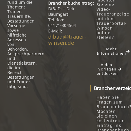
rund um die
Branchenbucheintrag:
Sie eine
Themen:
DiBaDi – Dirk
Video-
Trauer,
Traueranzeige
Baumgartl
Trauerhilfe,
auf dem
Telefon:
Bestattungen,
Trauerportal-
04171-304504
Vorsorge
Winsen
sowie
E-Mail:
online
hilfreiche
dibadi@trauer-
stellen?
Adressen
winsen.de
von
Behörden,
Mehr
Informationen
Ansprechpartnern
und
Dienstleistern,
Video-
die im
Vorlagen
Bereich
entdecken
Bestattungen
und Trauer
tätig sind.
Branchenverzei
Haben Sie
Fragen zum
Branchenbuch
Möchten
Sie einen
kostenfreien
Eintrag ins
Branchenbuch