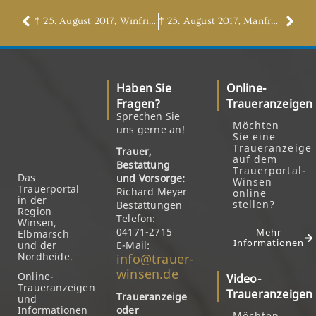
† 25. August 2017, Winfried Haferland
† 25. August 2017, Manfred Leschinzki
Haben Sie
Online-
Fragen?
Traueranzeigen
Sprechen Sie
Möchten
uns gerne an!
Sie eine
Traueranzeige
Trauer,
auf dem
Bestattung
Trauerportal-
Das
und Vorsorge:
Winsen
Trauerportal
Richard Meyer
online
in der
stellen?
Bestattungen
Region
Telefon:
Winsen,
04171-2715
Mehr
Elbmarsch
Informationen
und der
E-Mail:
Nordheide.
info@trauer-
winsen.de
Online-
Video-
Traueranzeigen
Traueranzeigen
Traueranzeige
und
Informationen
oder
Möchten