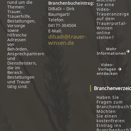
rund um die
Branchenbucheintrag:
Sie eine
Themen:
DiBaDi – Dirk
Video-
Trauer,
Traueranzeige
Baumgartl
Trauerhilfe,
auf dem
Telefon:
Bestattungen,
Trauerportal-
04171-304504
Vorsorge
Winsen
sowie
E-Mail:
online
hilfreiche
dibadi@trauer-
stellen?
Adressen
winsen.de
von
Behörden,
Mehr
Informationen
Ansprechpartnern
und
Dienstleistern,
Video-
die im
Vorlagen
Bereich
entdecken
Bestattungen
und Trauer
tätig sind.
Branchenverzei
Haben Sie
Fragen zum
Branchenbuch
Möchten
Sie einen
kostenfreien
Eintrag ins
Branchenbuch