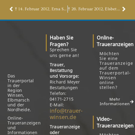
† 14. Februar 2012, Erna Schmalfeld, geb. Ahrens
† 26. Februar 2012, Elsbeth Neunert, geb . Putensen
Haben Sie
Online-
Fragen?
Traueranzeigen
Sprechen Sie
Möchten
uns gerne an!
Sie eine
Traueranzeige
Trauer,
auf dem
Bestattung
Trauerportal-
Das
und Vorsorge:
Winsen
Trauerportal
Richard Meyer
online
in der
stellen?
Bestattungen
Region
Telefon:
Winsen,
04171-2715
Mehr
Elbmarsch
Informationen
und der
E-Mail:
Nordheide.
info@trauer-
winsen.de
Online-
Video-
Traueranzeigen
Traueranzeigen
Traueranzeige
und
Informationen
oder
Möchten