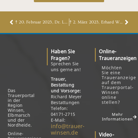
† 20. Februar 2023, Dr. Lutz Lüdemann
† 2. März 2023, Erhard Wieberneit
Haben Sie
Online-
Fragen?
Traueranzeigen
Sprechen Sie
Möchten
uns gerne an!
Sie eine
Traueranzeige
Trauer,
auf dem
Bestattung
Trauerportal-
Das
und Vorsorge:
Winsen
Trauerportal
Richard Meyer
online
in der
stellen?
Bestattungen
Region
Telefon:
Winsen,
04171-2715
Mehr
Elbmarsch
Informationen
und der
E-Mail:
Nordheide.
info@trauer-
winsen.de
Online-
Video-