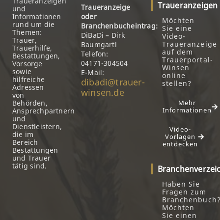
Traueranzeigen
Traueranzeigen
Traueranzeige
und
Informationen
oder
Möchten
rund um die
Branchenbucheintrag:
Sie eine
Themen:
DiBaDi – Dirk
Video-
Trauer,
Traueranzeige
Baumgartl
Trauerhilfe,
auf dem
Telefon:
Bestattungen,
Trauerportal-
04171-304504
Vorsorge
Winsen
sowie
E-Mail:
online
hilfreiche
dibadi@trauer-
stellen?
Adressen
winsen.de
von
Behörden,
Mehr
Informationen
Ansprechpartnern
und
Dienstleistern,
Video-
die im
Vorlagen
Bereich
entdecken
Bestattungen
und Trauer
tätig sind.
Branchenverzei
Haben Sie
Fragen zum
Branchenbuch
Möchten
Sie einen