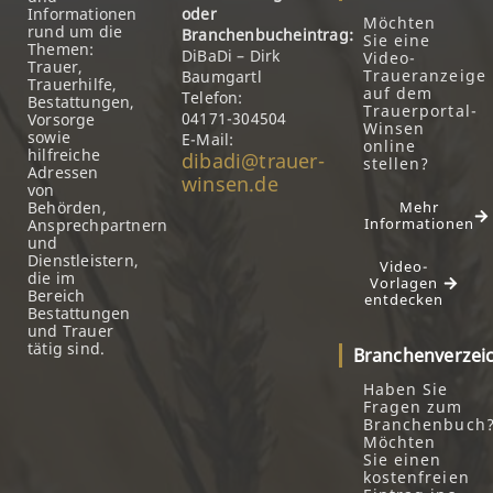
Informationen
oder
Möchten
rund um die
Branchenbucheintrag:
Sie eine
Themen:
DiBaDi – Dirk
Video-
Trauer,
Traueranzeige
Baumgartl
Trauerhilfe,
auf dem
Telefon:
Bestattungen,
Trauerportal-
04171-304504
Vorsorge
Winsen
sowie
E-Mail:
online
hilfreiche
dibadi@trauer-
stellen?
Adressen
winsen.de
von
Behörden,
Mehr
Informationen
Ansprechpartnern
und
Dienstleistern,
Video-
die im
Vorlagen
Bereich
entdecken
Bestattungen
und Trauer
tätig sind.
Branchenverzei
Haben Sie
Fragen zum
Branchenbuch
Möchten
Sie einen
kostenfreien