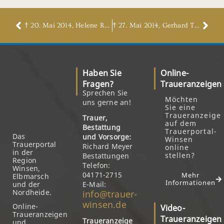
† 20. Mai 2014, Helene Rambow, geb. Göhrs
† 27. Mai 2014, Gerhard Tillmann
Haben Sie
Online-
Fragen?
Traueranzeigen
Sprechen Sie
Möchten
uns gerne an!
Sie eine
Traueranzeige
Trauer,
auf dem
Bestattung
Trauerportal-
Das
und Vorsorge:
Winsen
Trauerportal
Richard Meyer
online
in der
stellen?
Bestattungen
Region
Telefon:
Winsen,
04171-2715
Mehr
Elbmarsch
Informationen
und der
E-Mail:
Nordheide.
info@trauer-
winsen.de
Online-
Video-
Traueranzeigen
Traueranzeigen
Traueranzeige
und