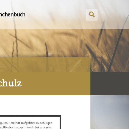
nchenbuch
chulz