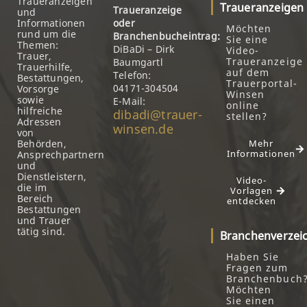
Traueranzeigen
Traueranzeigen
Traueranzeige
und
Informationen
oder
Möchten
rund um die
Branchenbucheintrag:
Sie eine
Themen:
DiBaDi – Dirk
Video-
Trauer,
Traueranzeige
Baumgartl
Trauerhilfe,
auf dem
Telefon:
Bestattungen,
Trauerportal-
04171-304504
Vorsorge
Winsen
sowie
E-Mail:
online
hilfreiche
dibadi@trauer-
stellen?
Adressen
winsen.de
von
Behörden,
Mehr
Informationen
Ansprechpartnern
und
Dienstleistern,
Video-
die im
Vorlagen
Bereich
entdecken
Bestattungen
und Trauer
tätig sind.
Branchenverzei
Haben Sie
Fragen zum
Branchenbuch
Möchten
Sie einen