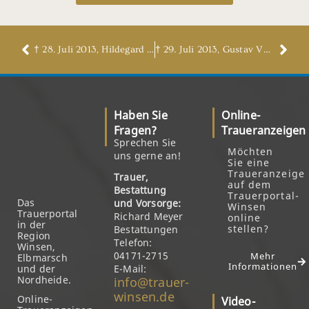
† 28. Juli 2013, Hildegard Hantzsch, geb. Ravens
† 29. Juli 2013, Gustav Völker
Haben Sie
Online-
Fragen?
Traueranzeigen
Sprechen Sie
Möchten
uns gerne an!
Sie eine
Traueranzeige
Trauer,
auf dem
Bestattung
Trauerportal-
Das
und Vorsorge:
Winsen
Trauerportal
Richard Meyer
online
in der
stellen?
Bestattungen
Region
Telefon:
Winsen,
04171-2715
Mehr
Elbmarsch
Informationen
und der
E-Mail:
Nordheide.
info@trauer-
winsen.de
Online-
Video-