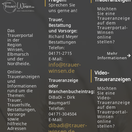
Sprechen Sie
Möchten
uns gerne an!
Sie eine
Traueranzeige
Trauer,
auf dem
Bestattung
Trauerportal-
Das
und Vorsorge:
Winsen
Trauerportal
Richard Meyer
online
in der
stellen?
Bestattungen
Region
Telefon:
Winsen,
04171-2715
Mehr
Elbmarsch
Informationen
und der
E-Mail:
Nordheide.
info@trauer-
winsen.de
Online-
Video-
Traueranzeigen
Traueranzeigen
Traueranzeige
und
Informationen
oder
Möchten
rund um die
Branchenbucheintrag:
Sie eine
Themen:
DiBaDi – Dirk
Video-
Trauer,
Traueranzeige
Baumgartl
Trauerhilfe,
auf dem
Telefon:
Bestattungen,
Trauerportal-
04171-304504
Vorsorge
Winsen
sowie
E-Mail:
online
hilfreiche
dibadi@trauer-
stellen?
Adressen
winsen.de