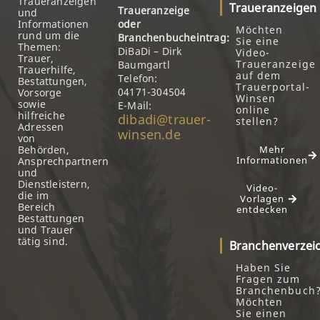
Traueranzeigen
Traueranzeigen
Traueranzeige
und
Informationen
oder
Möchten
rund um die
Branchenbucheintrag:
Sie eine
Themen:
DiBaDi – Dirk
Video-
Trauer,
Traueranzeige
Baumgartl
Trauerhilfe,
auf dem
Telefon:
Bestattungen,
Trauerportal-
04171-304504
Vorsorge
Winsen
sowie
E-Mail:
online
hilfreiche
dibadi@trauer-
stellen?
Adressen
winsen.de
von
Behörden,
Mehr
Informationen
Ansprechpartnern
und
Dienstleistern,
Video-
die im
Vorlagen
Bereich
entdecken
Bestattungen
und Trauer
tätig sind.
Branchenverzei
Haben Sie
Fragen zum
Branchenbuch
Möchten
Sie einen