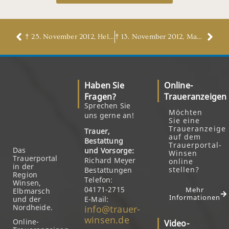
† 25. November 2012, Helene Raschke, geb. Raffeck
† 13. November 2012, Margot Sekerdick, geb. Schnurpfeil
Haben Sie
Online-
Fragen?
Traueranzeigen
Sprechen Sie
Möchten
uns gerne an!
Sie eine
Traueranzeige
Trauer,
auf dem
Bestattung
Trauerportal-
Das
und Vorsorge:
Winsen
Trauerportal
Richard Meyer
online
in der
stellen?
Bestattungen
Region
Telefon:
Winsen,
04171-2715
Mehr
Elbmarsch
Informationen
und der
E-Mail:
Nordheide.
info@trauer-
winsen.de
Online-
Video-