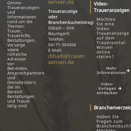
winsen.de
Online-
Video-
Traueranzeigen
Traueranzeigen
Traueranzeige
und
Informationen
oder
Möchten
rund um die
Branchenbucheintrag:
Sie eine
Themen:
DiBaDi – Dirk
Video-
Trauer,
Traueranzeige
Baumgartl
Trauerhilfe,
auf dem
Telefon:
Bestattungen,
Trauerportal-
04171-304504
Vorsorge
Winsen
sowie
E-Mail:
online
hilfreiche
dibadi@trauer-
stellen?
Adressen
winsen.de
von
Behörden,
Mehr
Informationen
Ansprechpartnern
und
Dienstleistern,
Video-
die im
Vorlagen
Bereich
entdecken
Bestattungen
und Trauer
tätig sind.
Branchenverzei
Haben Sie
Fragen zum
Branchenbuch
Möchten