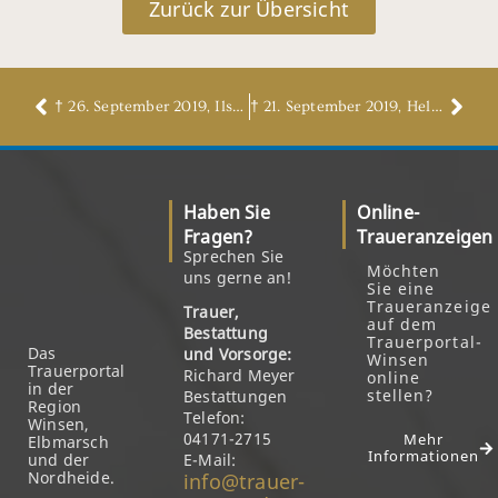
Zurück zur Übersicht
† 26. September 2019, Ilse Putensen, geb. Petersen
† 21. September 2019, Helmut Otto
Haben Sie
Online-
Fragen?
Traueranzeigen
Sprechen Sie
Möchten
uns gerne an!
Sie eine
Traueranzeige
Trauer,
auf dem
Bestattung
Trauerportal-
Das
und Vorsorge:
Winsen
Trauerportal
Richard Meyer
online
in der
stellen?
Bestattungen
Region
Telefon:
Winsen,
04171-2715
Mehr
Elbmarsch
Informationen
und der
E-Mail:
Nordheide.
info@trauer-