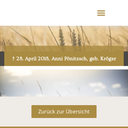
† 28. April 2018, Anni Pönitzsch, geb. Kröger
Zurück zur Übersicht