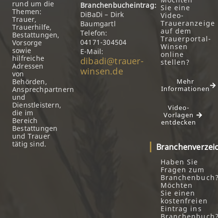
rund um die
Branchenbucheintrag:
Sie eine
Themen:
DiBaDi – Dirk
Video-
Trauer,
Traueranzeige
Baumgartl
Trauerhilfe,
auf dem
Telefon:
Bestattungen,
Trauerportal-
04171-304504
Vorsorge
Winsen
sowie
E-Mail:
online
hilfreiche
dibadi@trauer-
stellen?
Adressen
winsen.de
von
Behörden,
Mehr
Informationen
Ansprechpartnern
und
Dienstleistern,
Video-
die im
Vorlagen
Bereich
entdecken
Bestattungen
und Trauer
tätig sind.
Branchenverzei
Haben Sie
Fragen zum
Branchenbuch
Möchten
Sie einen
kostenfreien
Eintrag ins
Branchenbuch