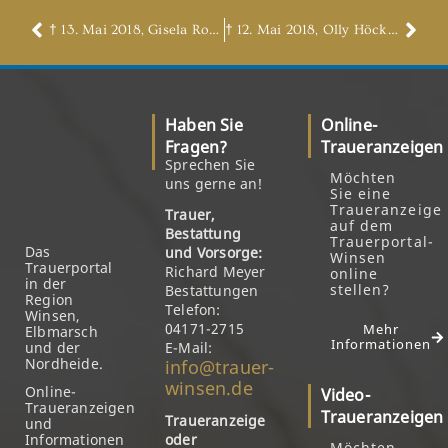
† 13. Mai 2018, Gisela Rode, geb. Friedrichs
† 12. Mai 2018, Olly Höckendorff, geb. Müller
Haben Sie
Online-
Fragen?
Traueranzeigen
Sprechen Sie
Möchten
uns gerne an!
Sie eine
Traueranzeige
Trauer,
auf dem
Bestattung
Trauerportal-
Das
und Vorsorge:
Winsen
Trauerportal
Richard Meyer
online
in der
stellen?
Bestattungen
Region
Telefon:
Winsen,
04171-2715
Mehr
Elbmarsch
Informationen
und der
E-Mail:
Nordheide.
info@trauer-
winsen.de
Online-
Video-
Traueranzeigen
Traueranzeigen
Traueranzeige
und
Informationen
oder
Möchten