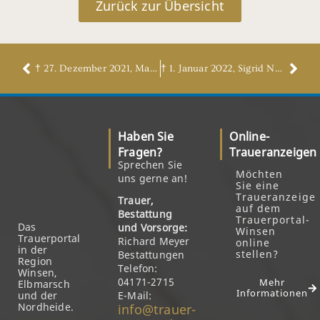
Zurück zur Übersicht
† 27. Dezember 2021, Magret Sierth, geb. Brendel
† 1. Januar 2022, Sigrid Nowack, geb. Schiller
Haben Sie
Online-
Fragen?
Traueranzeigen
Sprechen Sie
Möchten
uns gerne an!
Sie eine
Traueranzeige
Trauer,
auf dem
Bestattung
Trauerportal-
Das
und Vorsorge:
Winsen
Trauerportal
Richard Meyer
online
in der
stellen?
Bestattungen
Region
Telefon:
Winsen,
04171-2715
Mehr
Elbmarsch
Informationen
und der
E-Mail:
Nordheide.
info@trauer-