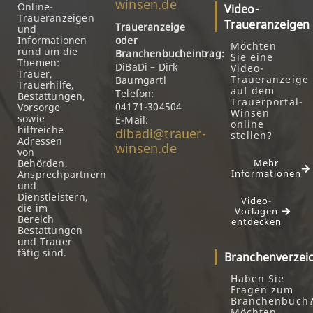
winsen.de
Online-
Video-
Traueranzeigen
Traueranzeigen
Traueranzeige
und
Informationen
oder
Möchten
rund um die
Branchenbucheintrag:
Sie eine
Themen:
DiBaDi – Dirk
Video-
Trauer,
Traueranzeige
Baumgartl
Trauerhilfe,
auf dem
Telefon:
Bestattungen,
Trauerportal-
04171-304504
Vorsorge
Winsen
sowie
E-Mail:
online
hilfreiche
dibadi@trauer-
stellen?
Adressen
winsen.de
von
Behörden,
Mehr
Informationen
Ansprechpartnern
und
Dienstleistern,
Video-
die im
Vorlagen
Bereich
entdecken
Bestattungen
und Trauer
tätig sind.
Branchenverzei
Haben Sie
Fragen zum
Branchenbuch
Möchten