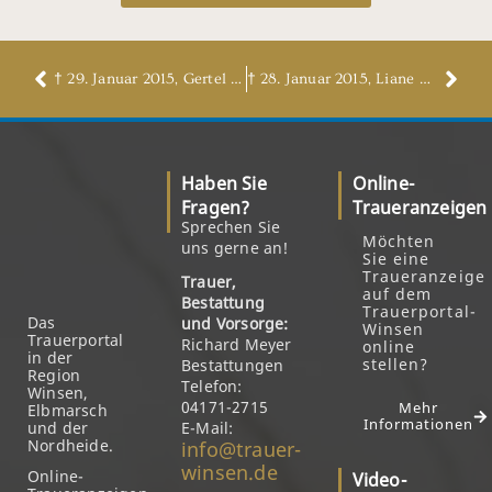
† 29. Januar 2015, Gertel Stern, geb. Hölzle
† 28. Januar 2015, Liane Gabriele Sonntag
Haben Sie
Online-
Fragen?
Traueranzeigen
Sprechen Sie
Möchten
uns gerne an!
Sie eine
Traueranzeige
Trauer,
auf dem
Bestattung
Trauerportal-
Das
und Vorsorge:
Winsen
Trauerportal
Richard Meyer
online
in der
stellen?
Bestattungen
Region
Telefon:
Winsen,
04171-2715
Mehr
Elbmarsch
Informationen
und der
E-Mail:
Nordheide.
info@trauer-
winsen.de
Online-
Video-