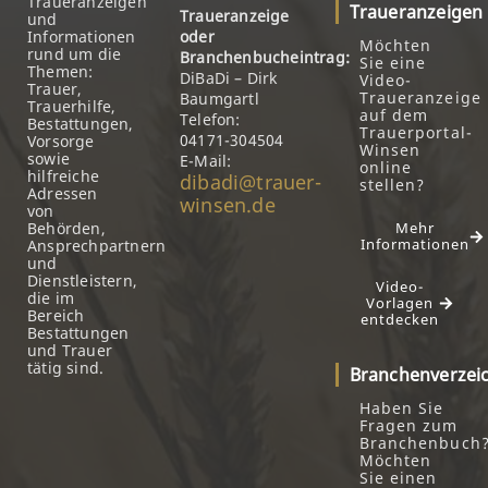
Traueranzeigen
Traueranzeigen
Traueranzeige
und
Informationen
oder
Möchten
rund um die
Branchenbucheintrag:
Sie eine
Themen:
DiBaDi – Dirk
Video-
Trauer,
Traueranzeige
Baumgartl
Trauerhilfe,
auf dem
Telefon:
Bestattungen,
Trauerportal-
04171-304504
Vorsorge
Winsen
sowie
E-Mail:
online
hilfreiche
dibadi@trauer-
stellen?
Adressen
winsen.de
von
Behörden,
Mehr
Informationen
Ansprechpartnern
und
Dienstleistern,
Video-
die im
Vorlagen
Bereich
entdecken
Bestattungen
und Trauer
tätig sind.
Branchenverzei
Haben Sie
Fragen zum
Branchenbuch
Möchten
Sie einen