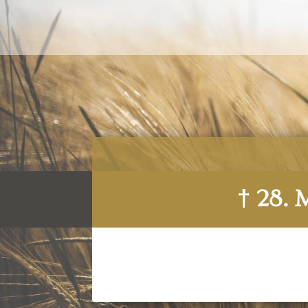
† 28. 