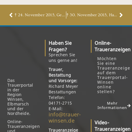
† 24. November 2015, Gerda Nimmerjahn, geb. Hamann
† 30. November 2015, Hans-Joachim Grewatsch
Haben Sie
Online-
Fragen?
Traueranzeigen
Sprechen Sie
Möchten
uns gerne an!
Sie eine
Traueranzeige
Trauer,
auf dem
Bestattung
Trauerportal-
Das
und Vorsorge:
Winsen
Trauerportal
Richard Meyer
online
in der
stellen?
Bestattungen
Region
Telefon:
Winsen,
04171-2715
Mehr
Elbmarsch
Informationen
und der
E-Mail:
Nordheide.
info@trauer-
winsen.de
Online-
Video-
Traueranzeigen
Traueranzeigen
Traueranzeige
und