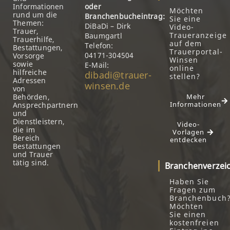
Informationen
oder
Möchten
rund um die
Branchenbucheintrag:
Sie eine
Themen:
DiBaDi – Dirk
Video-
Trauer,
Traueranzeige
Baumgartl
Trauerhilfe,
auf dem
Telefon:
Bestattungen,
Trauerportal-
04171-304504
Vorsorge
Winsen
sowie
E-Mail:
online
hilfreiche
dibadi@trauer-
stellen?
Adressen
winsen.de
von
Behörden,
Mehr
Informationen
Ansprechpartnern
und
Dienstleistern,
Video-
die im
Vorlagen
Bereich
entdecken
Bestattungen
und Trauer
tätig sind.
Branchenverzei
Haben Sie
Fragen zum
Branchenbuch
Möchten
Sie einen
kostenfreien