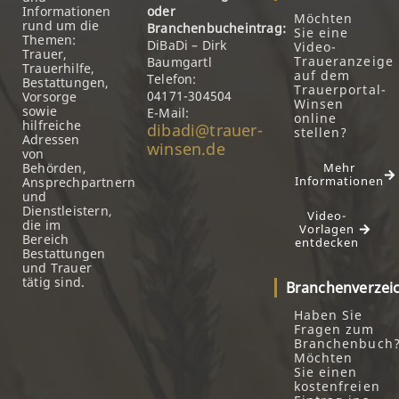
Informationen
oder
Möchten
rund um die
Branchenbucheintrag:
Sie eine
Themen:
DiBaDi – Dirk
Video-
Trauer,
Traueranzeige
Baumgartl
Trauerhilfe,
auf dem
Telefon:
Bestattungen,
Trauerportal-
04171-304504
Vorsorge
Winsen
sowie
E-Mail:
online
hilfreiche
dibadi@trauer-
stellen?
Adressen
winsen.de
von
Behörden,
Mehr
Informationen
Ansprechpartnern
und
Dienstleistern,
Video-
die im
Vorlagen
Bereich
entdecken
Bestattungen
und Trauer
tätig sind.
Branchenverzei
Haben Sie
Fragen zum
Branchenbuch
Möchten
Sie einen
kostenfreien