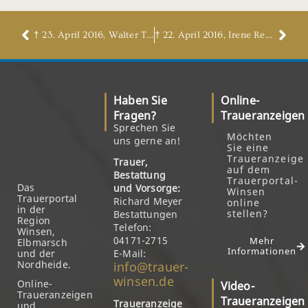
† 23. April 2016, Walter Timm
† 22. April 2016, Irene Reier, geb. Semrau
Haben Sie
Online-
Fragen?
Traueranzeigen
Sprechen Sie
Möchten
uns gerne an!
Sie eine
Traueranzeige
Trauer,
auf dem
Bestattung
Trauerportal-
Das
und Vorsorge:
Winsen
Trauerportal
Richard Meyer
online
in der
stellen?
Bestattungen
Region
Telefon:
Winsen,
04171-2715
Mehr
Elbmarsch
Informationen
und der
E-Mail:
Nordheide.
info@trauer-
winsen.de
Online-
Video-
Traueranzeigen
Traueranzeigen
Traueranzeige
und