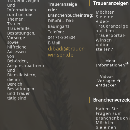
Traueranzeigen
Traueranzeigen
Traueranzeige
und
Informationen
oder
Möchten
rund um die
Branchenbucheintrag:
Sie eine
Themen:
DiBaDi – Dirk
Video-
Trauer,
Traueranzeige
Baumgartl
Trauerhilfe,
auf dem
Telefon:
Bestattungen,
Trauerportal-
04171-304504
Vorsorge
Winsen
sowie
E-Mail:
online
hilfreiche
dibadi@trauer-
stellen?
Adressen
winsen.de
von
Behörden,
Mehr
Informationen
Ansprechpartnern
und
Dienstleistern,
Video-
die im
Vorlagen
Bereich
entdecken
Bestattungen
und Trauer
tätig sind.
Branchenverzei
Haben Sie
Fragen zum
Branchenbuch
Möchten
Sie einen