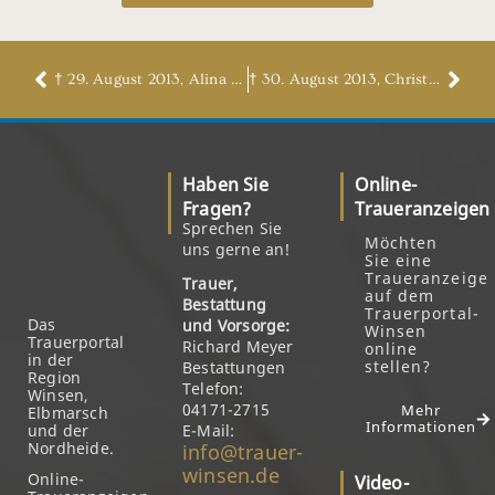
† 29. August 2013, Alina Kratz, geb. Wansiedler
† 30. August 2013, Christa Adler, geb. Dreßler
Haben Sie
Online-
Fragen?
Traueranzeigen
Sprechen Sie
Möchten
uns gerne an!
Sie eine
Traueranzeige
Trauer,
auf dem
Bestattung
Trauerportal-
Das
und Vorsorge:
Winsen
Trauerportal
Richard Meyer
online
in der
stellen?
Bestattungen
Region
Telefon:
Winsen,
04171-2715
Mehr
Elbmarsch
Informationen
und der
E-Mail:
Nordheide.
info@trauer-
winsen.de
Online-
Video-