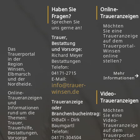
Haben Sie
Online-
Fragen?
Traueranzeigen
Sprechen Sie
Möchten
uns gerne an!
Sie eine
Traueranzeige
Trauer,
auf dem
Bestattung
Trauerportal-
Das
und Vorsorge:
Winsen
Trauerportal
Richard Meyer
online
in der
stellen?
Bestattungen
Region
Telefon:
Winsen,
04171-2715
Mehr
Elbmarsch
Informationen
und der
E-Mail:
Nordheide.
info@trauer-
winsen.de
Online-
Video-
Traueranzeigen
Traueranzeigen
Traueranzeige
und
Informationen
oder
Möchten
rund um die
Branchenbucheintrag:
Sie eine
Themen:
DiBaDi – Dirk
Video-
Trauer,
Traueranzeige
Baumgartl
Trauerhilfe,
auf dem
Telefon:
Bestattungen,
Trauerportal-
04171-304504
Vorsorge