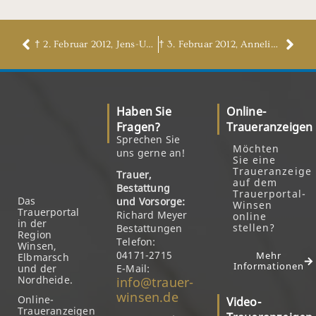
† 2. Februar 2012, Jens-Uwe Philipp
† 3. Februar 2012, Anneliese Nielsen, geb. Vieregge
Haben Sie
Online-
Fragen?
Traueranzeigen
Sprechen Sie
Möchten
uns gerne an!
Sie eine
Traueranzeige
Trauer,
auf dem
Bestattung
Trauerportal-
Das
und Vorsorge:
Winsen
Trauerportal
Richard Meyer
online
in der
stellen?
Bestattungen
Region
Telefon:
Winsen,
04171-2715
Mehr
Elbmarsch
Informationen
und der
E-Mail:
Nordheide.
info@trauer-
winsen.de
Online-
Video-
Traueranzeigen