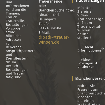
Traueranzeigen
Traueranzeige
und
Informationen
oder
Möchten
rund um die
Branchenbucheintrag:
Sie eine
Themen:
DiBaDi – Dirk
Video-
Trauer,
Traueranzeige
Baumgartl
Trauerhilfe,
auf dem
Telefon:
Bestattungen,
Trauerportal-
04171-304504
Vorsorge
Winsen
sowie
E-Mail:
online
hilfreiche
dibadi@trauer-
stellen?
Adressen
winsen.de
von
Behörden,
Mehr
Informationen
Ansprechpartnern
und
Dienstleistern,
Video-
die im
Vorlagen
Bereich
entdecken
Bestattungen
und Trauer
tätig sind.
Branchenverzei
Haben Sie
Fragen zum
Branchenbuch
Möchten
Sie einen
kostenfreien