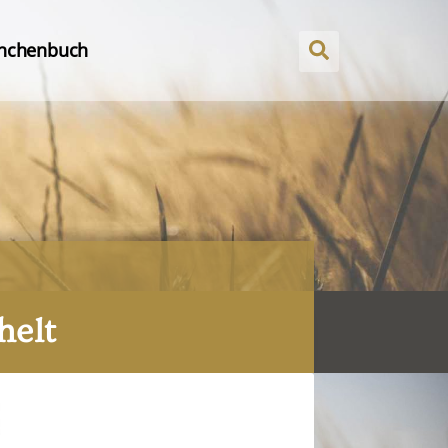
nchenbuch
helt