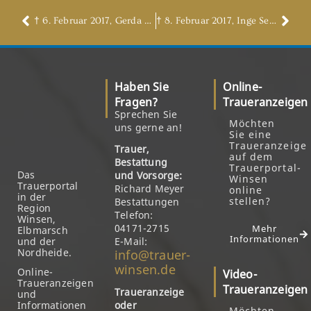
† 6. Februar 2017, Gerda Mein, geb. Schoos
† 8. Februar 2017, Inge Seelig, geb. Putensen
Haben Sie
Online-
Fragen?
Traueranzeigen
Sprechen Sie
Möchten
uns gerne an!
Sie eine
Traueranzeige
Trauer,
auf dem
Bestattung
Trauerportal-
Das
und Vorsorge:
Winsen
Trauerportal
Richard Meyer
online
in der
stellen?
Bestattungen
Region
Telefon:
Winsen,
04171-2715
Mehr
Elbmarsch
Informationen
und der
E-Mail:
Nordheide.
info@trauer-
winsen.de
Online-
Video-
Traueranzeigen
Traueranzeigen
Traueranzeige
und
Informationen
oder
Möchten