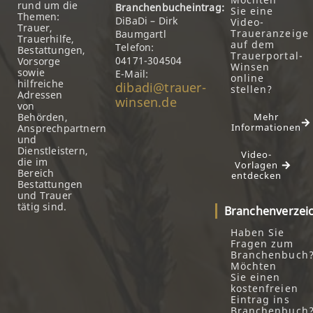
rund um die
Branchenbucheintrag:
Sie eine
Themen:
DiBaDi – Dirk
Video-
Trauer,
Traueranzeige
Baumgartl
Trauerhilfe,
auf dem
Telefon:
Bestattungen,
Trauerportal-
04171-304504
Vorsorge
Winsen
sowie
E-Mail:
online
hilfreiche
dibadi@trauer-
stellen?
Adressen
winsen.de
von
Behörden,
Mehr
Informationen
Ansprechpartnern
und
Dienstleistern,
Video-
die im
Vorlagen
Bereich
entdecken
Bestattungen
und Trauer
tätig sind.
Branchenverzei
Haben Sie
Fragen zum
Branchenbuch
Möchten
Sie einen
kostenfreien
Eintrag ins
Branchenbuch