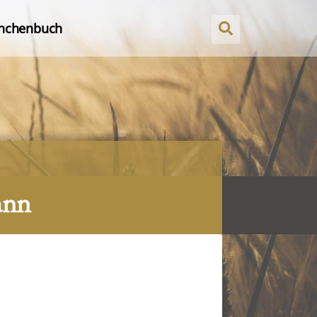
nchenbuch
ann