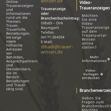
winsen.de
Online-
Video-
Traueranzeigen
Traueranzeigen
Traueranzeige
und
Informationen
oder
Möchten
rund um die
Branchenbucheintrag:
Sie eine
Themen:
DiBaDi – Dirk
Video-
Trauer,
Traueranzeige
Baumgartl
Trauerhilfe,
auf dem
Telefon:
Bestattungen,
Trauerportal-
04171-304504
Vorsorge
Winsen
sowie
E-Mail:
online
hilfreiche
dibadi@trauer-
stellen?
Adressen
winsen.de
von
Behörden,
Mehr
Informationen
Ansprechpartnern
und
Dienstleistern,
Video-
die im
Vorlagen
Bereich
entdecken
Bestattungen
und Trauer
tätig sind.
Branchenverzei
Haben Sie
Fragen zum
Branchenbuch
Möchten