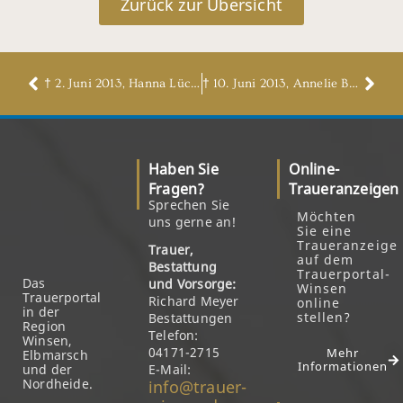
Zurück zur Übersicht
† 2. Juni 2013, Hanna Lücke
† 10. Juni 2013, Annelie Bernhart, geb. Hetebrügge
Haben Sie
Online-
Fragen?
Traueranzeigen
Sprechen Sie
Möchten
uns gerne an!
Sie eine
Traueranzeige
Trauer,
auf dem
Bestattung
Trauerportal-
Das
und Vorsorge:
Winsen
Trauerportal
Richard Meyer
online
in der
stellen?
Bestattungen
Region
Telefon:
Winsen,
04171-2715
Mehr
Elbmarsch
Informationen
und der
E-Mail:
Nordheide.
info@trauer-