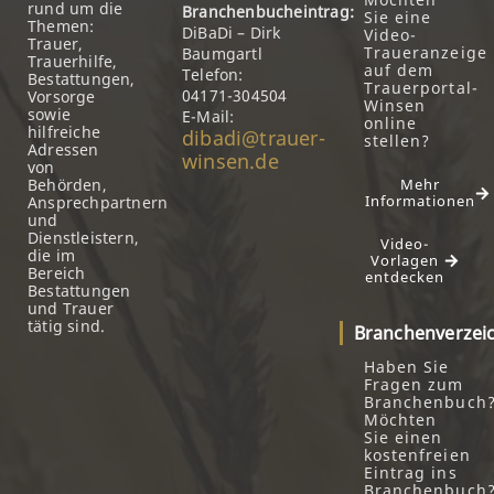
rund um die
Branchenbucheintrag:
Sie eine
Themen:
DiBaDi – Dirk
Video-
Trauer,
Traueranzeige
Baumgartl
Trauerhilfe,
auf dem
Telefon:
Bestattungen,
Trauerportal-
04171-304504
Vorsorge
Winsen
sowie
E-Mail:
online
hilfreiche
dibadi@trauer-
stellen?
Adressen
winsen.de
von
Behörden,
Mehr
Informationen
Ansprechpartnern
und
Dienstleistern,
Video-
die im
Vorlagen
Bereich
entdecken
Bestattungen
und Trauer
tätig sind.
Branchenverzei
Haben Sie
Fragen zum
Branchenbuch
Möchten
Sie einen
kostenfreien
Eintrag ins
Branchenbuch