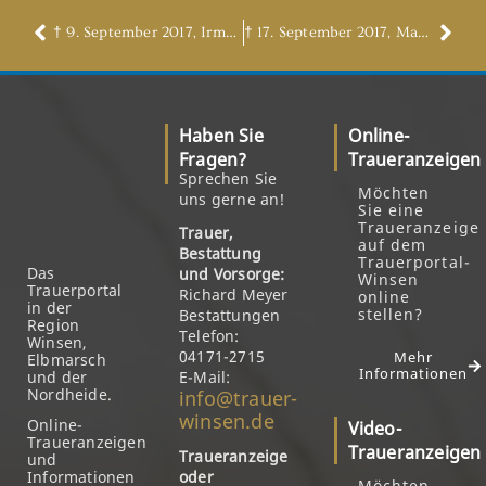
† 9. September 2017, Irma Ott, geb. Hillmer
† 17. September 2017, Manfred Pettelkau
Haben Sie
Online-
Fragen?
Traueranzeigen
Sprechen Sie
Möchten
uns gerne an!
Sie eine
Traueranzeige
Trauer,
auf dem
Bestattung
Trauerportal-
Das
und Vorsorge:
Winsen
Trauerportal
Richard Meyer
online
in der
stellen?
Bestattungen
Region
Telefon:
Winsen,
04171-2715
Mehr
Elbmarsch
Informationen
und der
E-Mail:
Nordheide.
info@trauer-
winsen.de
Online-
Video-
Traueranzeigen
Traueranzeigen
Traueranzeige
und
Informationen
oder
Möchten